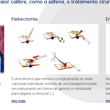
aior calibre, como a safena, o tratamento cirúr
Flebectomia
E
É uma técnica que remove cirurgicamente as veias
No
varicosas individuais. Através de uma pequena incisão,
s
in
um instrumento em forma de gancho é introduzido
pe
para segurar e remover […]
in
leia mais
le